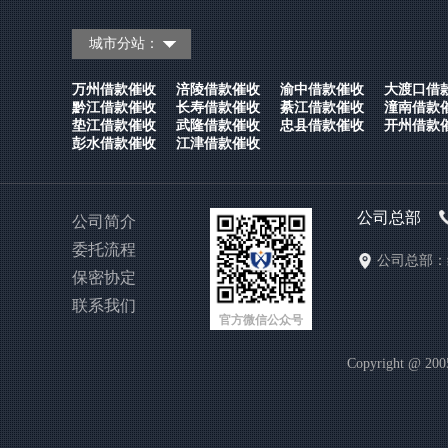
城市分站：
万州借款催收
涪陵借款催收
渝中借款催收
大渡口借
黔江借款催收
长寿借款催收
綦江借款催收
潼南借款
垫江借款催收
武隆借款催收
忠县借款催收
开州借款
彭水借款催收
江津借款催收
公司总部
公司简介
委托流程
公司总部：
保密协定
联系我们
官方微信公众号
Copyright @ 2