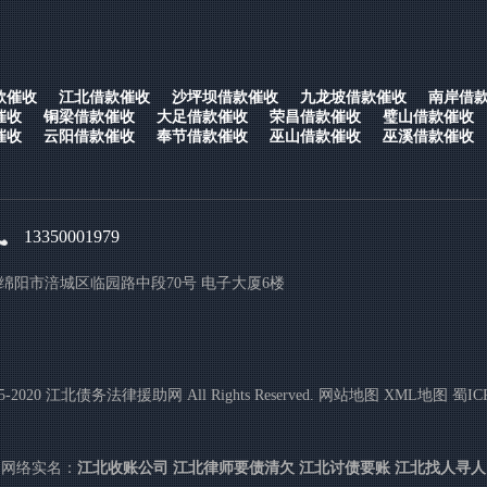
款催收
江北借款催收
沙坪坝借款催收
九龙坡借款催收
南岸借
催收
铜梁借款催收
大足借款催收
荣昌借款催收
璧山借款催收
催收
云阳借款催收
奉节借款催收
巫山借款催收
巫溪借款催收
13350001979
绵阳市涪城区临园路中段70号 电子大厦6楼
005-2020 江北债务法律援助网 All Rights Reserved.
网站地图
XML地图
蜀IC
网络实名：
江北收账公司
江北律师要债清欠
江北讨债要账
江北找人寻人